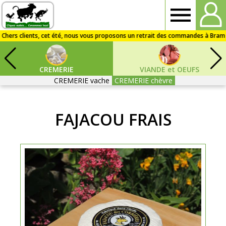
Drive
Fermier
CREMERIE
VIANDE et OEUFS
Audois
CREMERIE vache
CREMERIE chèvre
FAJACOU FRAIS