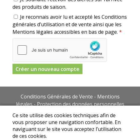
des produits de saison.
Je reconnais avoir lu et accepté les Conditions
générales d’utilisation et de vente ainsi que les
Mentions légales accessibles en bas de page.
*
Conditions Générales de Vente
-
Mentions
légales
-
Protection des données personnelles
Ce site utilise des cookies afin de vous proposer
Ce site utilise des cookies techniques afin de
une navigation confortable et rapide. En
vous proposer une navigation confortable. En
naviguant sur le site vous acceptez l'utilisation
naviguant sur le site vous acceptez l’utilisation
de ces cookies.
de ces cookies.