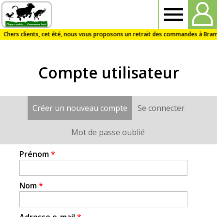
Drive
Fermier
Compte utilisateur
Audois
Créer un nouveau compte
(onglet actif)
Se connecter
Onglets
principaux
Mot de passe oublié
Prénom
*
Nom
*