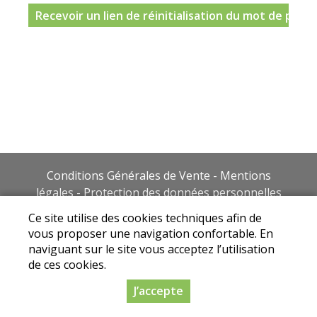
Conditions Générales de Vente
-
Mentions
légales
-
Protection des données personnelles
Ce site utilise des cookies afin de vous proposer
Ce site utilise des cookies techniques afin de
une navigation confortable et rapide. En
vous proposer une navigation confortable. En
naviguant sur le site vous acceptez l'utilisation
naviguant sur le site vous acceptez l’utilisation
de ces cookies.
de ces cookies.
© 2019-2025 Drive fermier Audois. Réalisation
J’accepte
Dynapse - Créateur de drive fermier producteur